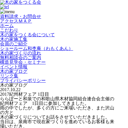
資料請求・お問合せ
アクセスＭＡＰ
ホーム
こだわり
木の家をつくる会について
木の家施工集
会員のご紹介
ショールーム和杢庵（わもくあん）
木の家づくりの流れ
無料相談会のご案内
構造見学会・セミナー
イベント情報
木の家ブログ
リンク集
プライバシーポリシー
木の家ブログ
2017.10.22
2017紀州材フェア 1日目
ららぽーと和泉での和歌山県木材協同組合連合会主催の
紀州材フェア 1日目に参加してきました。
雨の中でしたが、多くの方にご来場いただき、また沢山
の方と
木の家づくりについてお話をさせていただきました。
当日は、泉南市で現在家づくりを進めているお客様も来
場いただき、