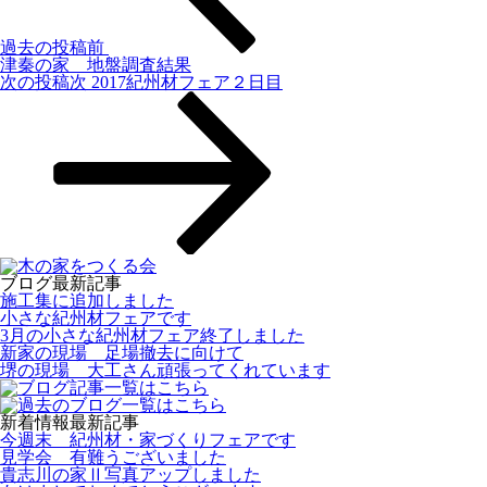
過去の投稿
前
津秦の家 地盤調査結果
次の投稿
次
2017紀州材フェア２日目
ブログ最新記事
施工集に追加しました
小さな紀州材フェアです
3月の小さな紀州材フェア終了しました
新家の現場 足場撤去に向けて
堺の現場 大工さん頑張ってくれています
新着情報最新記事
今週末 紀州材・家づくりフェアです
見学会 有難うございました
貴志川の家Ⅱ写真アップしました