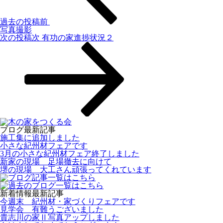
過去の投稿
前
写真撮影
次の投稿
次
有功の家進捗状況２
ブログ最新記事
施工集に追加しました
小さな紀州材フェアです
3月の小さな紀州材フェア終了しました
新家の現場 足場撤去に向けて
堺の現場 大工さん頑張ってくれています
新着情報最新記事
今週末 紀州材・家づくりフェアです
見学会 有難うございました
貴志川の家Ⅱ写真アップしました