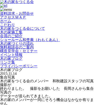
資料請求・お問合せ
アクセスＭＡＰ
ホーム
こだわり
木の家をつくる会について
木の家施工集
会員のご紹介
ショールーム和杢庵（わもくあん）
木の家づくりの流れ
無料相談会のご案内
構造見学会・セミナー
イベント情報
木の家ブログ
リンク集
プライバシーポリシー
木の家ブログ
2015.11.14
集合写真
木の家をつくる会のメンバー 和秋建設スタッフの写真
撮影が
終わりました。 撮影をお願いした 長岡さんから集合
写真の
データーが送られてきました。
木の家のメンバーが一同にそろう機会はなかなか有りま
せん