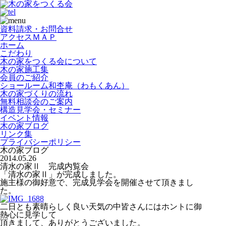
資料請求・お問合せ
アクセスＭＡＰ
ホーム
こだわり
木の家をつくる会について
木の家施工集
会員のご紹介
ショールーム和杢庵（わもくあん）
木の家づくりの流れ
無料相談会のご案内
構造見学会・セミナー
イベント情報
木の家ブログ
リンク集
プライバシーポリシー
木の家ブログ
2014.05.26
清水の家Ⅱ 完成内覧会
「清水の家Ⅱ」が完成しました。
施主様の御好意で、完成見学会を開催させて頂きまし
た。
二日とも素晴らしく良い天気の中皆さんにはホントに御
熱心に見学して
頂きまして、ありがとうございました。