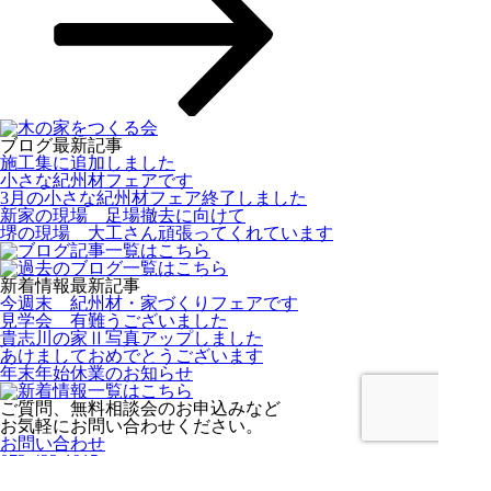
ブログ最新記事
施工集に追加しました
小さな紀州材フェアです
3月の小さな紀州材フェア終了しました
新家の現場 足場撤去に向けて
堺の現場 大工さん頑張ってくれています
新着情報最新記事
今週末 紀州材・家づくりフェアです
見学会 有難うございました
貴志川の家Ⅱ写真アップしました
あけましておめでとうございます
年末年始休業のお知らせ
ご質問、無料相談会のお申込みなど
お気軽にお問い合わせください。
お問い合わせ
073-423-1915
営業時間 / 8：00～17：00 定休日 / 日、祝