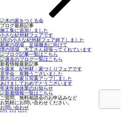
ブログ最新記事
施工集に追加しました
小さな紀州材フェアです
3月の小さな紀州材フェア終了しました
新家の現場 足場撤去に向けて
堺の現場 大工さん頑張ってくれています
新着情報最新記事
今週末 紀州材・家づくりフェアです
見学会 有難うございました
貴志川の家Ⅱ写真アップしました
あけましておめでとうございます
年末年始休業のお知らせ
ご質問、無料相談会のお申込みなど
お気軽にお問い合わせください。
お問い合わせ
073-423-1915
営業時間 / 8：00～17：00 定休日 / 日、祝
木のぬくもり、人のぬくもりを
後世に受け継いでいく
長持ちする本当の「木の家」を