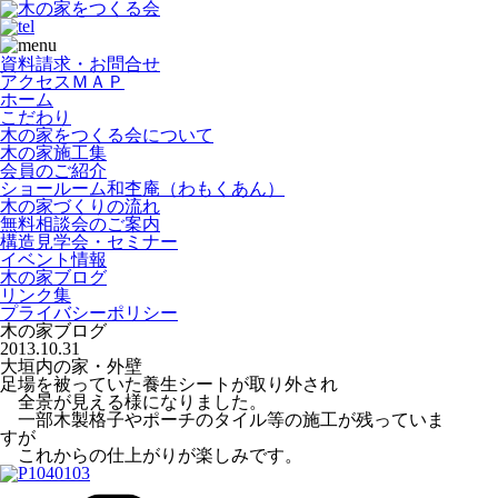
資料請求・お問合せ
アクセスＭＡＰ
ホーム
こだわり
木の家をつくる会について
木の家施工集
会員のご紹介
ショールーム和杢庵（わもくあん）
木の家づくりの流れ
無料相談会のご案内
構造見学会・セミナー
イベント情報
木の家ブログ
リンク集
プライバシーポリシー
木の家ブログ
2013.10.31
大垣内の家・外壁
足場を被っていた養生シートが取り外され
全景が見える様になりました。
一部木製格子やポーチのタイル等の施工が残っていま
すが
これからの仕上がりが楽しみです。