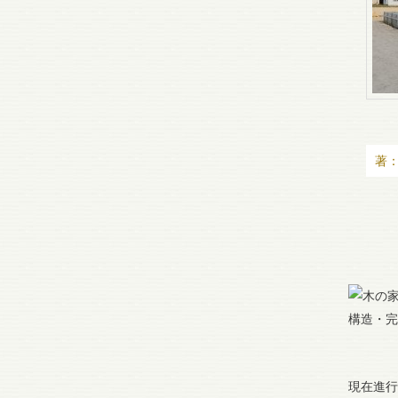
著
構造・完
現在進行