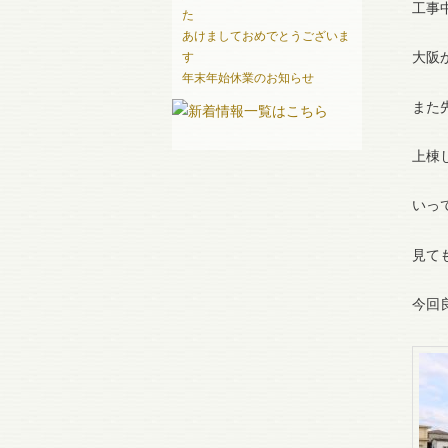
工事
た
あけましておめでとうございま
大阪
す
年末年始休業のお知らせ
また
上棟
いっ
見て
今回