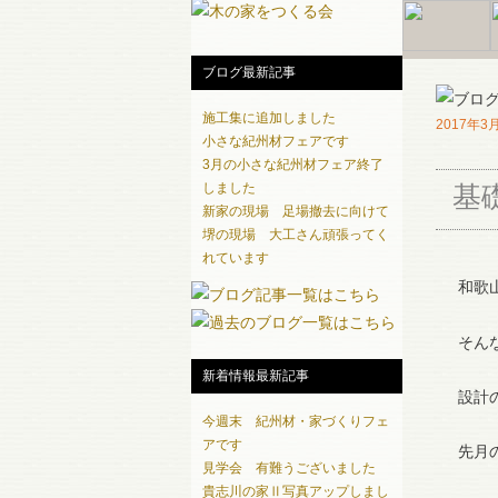
ブログ最新記事
施工集に追加しました
2017年3
小さな紀州材フェアです
3月の小さな紀州材フェア終了
しました
基
新家の現場 足場撤去に向けて
堺の現場 大工さん頑張ってく
れています
和歌
そん
新着情報最新記事
設計
今週末 紀州材・家づくりフェ
アです
先月
見学会 有難うございました
貴志川の家Ⅱ写真アップしまし