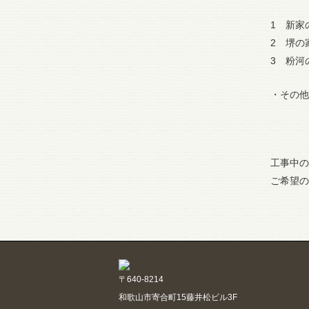
1 新
2 
3 粉
・その
工事中の
ご希望の
〒640-8214
和歌山市寄合町15藤井松ビル3F