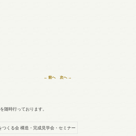
←
前へ
次へ
→
を随時行っております。