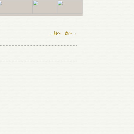
←
前へ
次へ
→