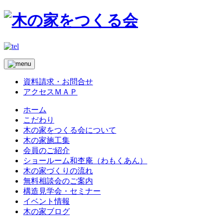
資料請求・お問合せ
アクセスＭＡＰ
ホーム
こだわり
木の家をつくる会について
木の家施工集
会員のご紹介
ショールーム和杢庵（わもくあん）
木の家づくりの流れ
無料相談会のご案内
構造見学会・セミナー
イベント情報
木の家ブログ