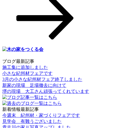
投
ョ
稿
ン
ブログ最新記事
施工集に追加しました
小さな紀州材フェアです
3月の小さな紀州材フェア終了しました
新家の現場 足場撤去に向けて
堺の現場 大工さん頑張ってくれています
新着情報最新記事
今週末 紀州材・家づくりフェアです
見学会 有難うございました
貴志川の家Ⅱ写真アップしました