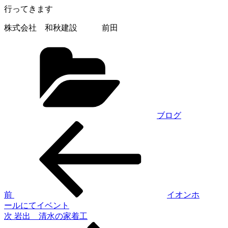
行ってきます
株式会社 和秋建設 前田
カ
テ
ゴ
リ
ー
ブログ
過
投
去
稿
の
投
ナ
稿
ビ
ゲ
前
イオンホ
ールにてイベント
ー
次
次
岩出 清水の家着工
シ
の