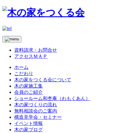
資料請求・お問合せ
アクセスＭＡＰ
ホーム
こだわり
木の家をつくる会について
木の家施工集
会員のご紹介
ショールーム和杢庵（わもくあん）
木の家づくりの流れ
無料相談会のご案内
構造見学会・セミナー
イベント情報
木の家ブログ